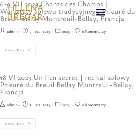
6-9 VII 2023 Chants des Champs |
HELENA
Warsztaty śpiewu tradycyjnego Prieuré du
BREGAR
Breuil Bellay Montreuil-Bellay, Francja
admin
3 lipca, 2023
2023
0 Komentarzy
Czytaj Dalej
18 VI 2023 Un lien secret | recital solowy
Prieuré du Breuil Bellay Montreuil-Bellay,
Francja
admin
3 lipca, 2023
2023
0 Komentarzy
Czytaj Dalej